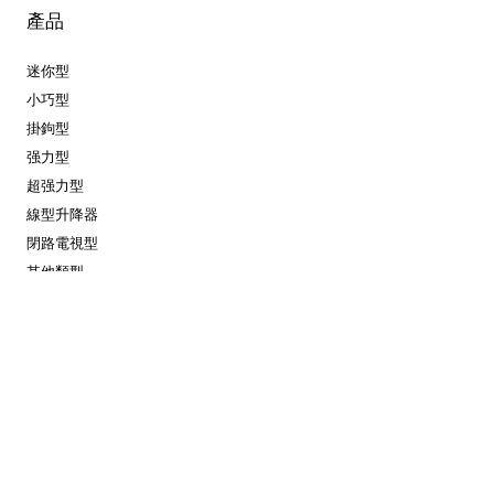
產品
迷你型
小巧型
掛鉤型
强力型
超强力型
線型升降器
閉路電視型
其他類型
資料下載
產品目錄2024（ENG）
產品目錄2024（簡中）
產品目錄2019（ENG）