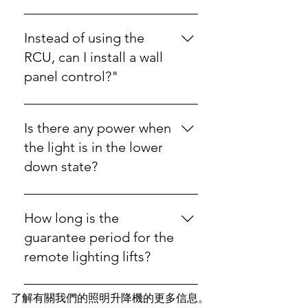
Each RCU can control up to
1,000,000 lifters. However, we
Instead of using the
recommend having 2 remotes for
RCU, can I install a wall
each project, one for operation
panel control?"
and the other one for spare.
Apart from wireless RCU, Reel
Tech Lifter can also be controlled
Is there any power when
by wired dry contact. You can
the light is in the lower
install a wall panel to control the
down state?
lifter(s).
Apart from the Link Type models,
power for the light is cut before
How long is the
lower down.
guarantee period for the
remote lighting lifts?
2 Years
​了解有關我們的照明升降機的更多信息。