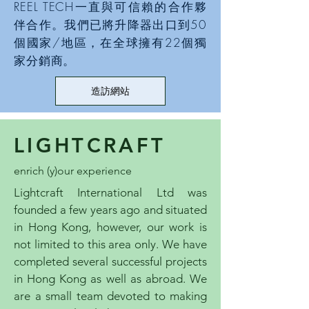
REEL TECH一直與可信賴的合作夥
伴合作。我們已將升降器出口到50
個國家/地區，在全球擁有22個獨
家分銷商。
造訪網站
LIGHTCRAFT
enrich (y)our experience
Lightcraft International Ltd was
founded a few years ago and situated
in Hong Kong, however, our work is
not limited to this area only. We have
completed several successful projects
in Hong Kong as well as abroad. We
are a small team devoted to making