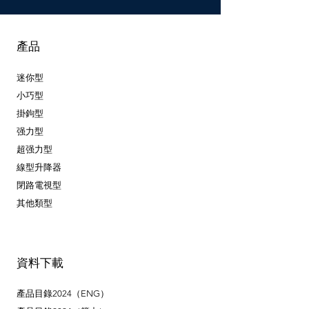
線數
1個
電路容量
不適用
產品
迷你型
小巧型
掛鉤型
强力型
超强力型
線型升降器
閉路電視型
其他類型
資料下載
產品目錄2024（ENG）