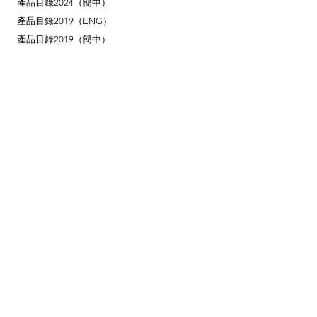
產品目錄2024（簡中）
產品目錄2019（ENG）
產品目錄2019（簡中）
​外部連結
Reel Tech Korea（總部）
安裝方式
遙控設定
聯繫我們
電話：（852）2866 6965
九龍觀塘偉業街137號
泛亞中心1001室