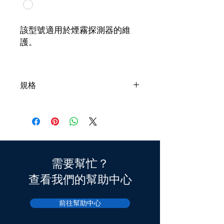
該型號適用於煙霧探測器的維
護。
應用：體育館，工廠，教堂，火
車站，建築物等。
規格
型號
FSI-1
尺寸（毫
162.2（深）x
米）
110（高）
需要幫忙？
重量
2.2 kg
查看我們的幫助中心
裝載重量
1 kg
前往幫助中心
降低高度
15 m