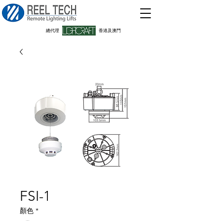
​總代理
香港及澳門
FSI-1
顏色
*