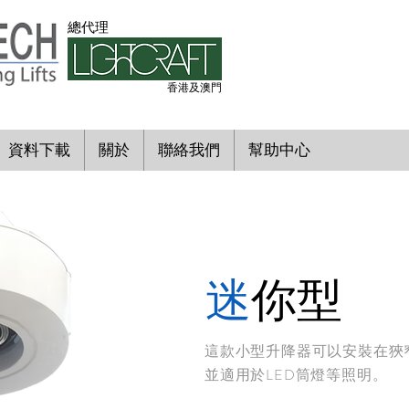
​總代理
香港及澳門
資料下載
關於
聯絡我們
幫助中心
迷
你型
這款小型升降器可以安裝在狹
並適用於LED筒燈等照明。