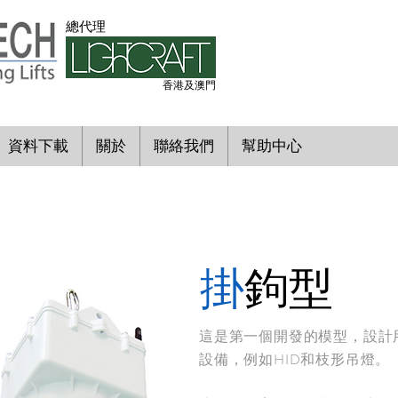
​總代理
香港及澳門
資料下載
關於
聯絡我們
幫助中心
掛
鉤型
這是第一個開發的模型，設計
設備，例如HID和枝形吊燈。